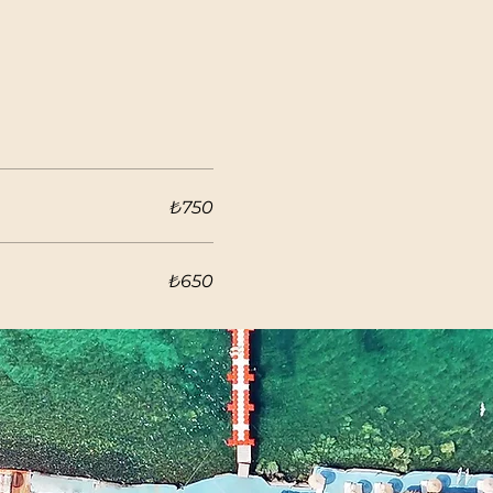
₺750
₺650