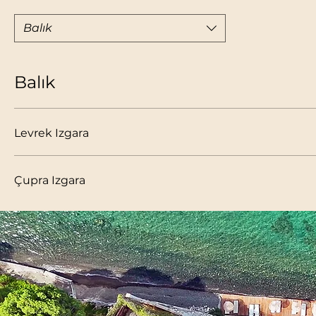
Balık
Balık
Levrek Izgara
Çupra Izgara